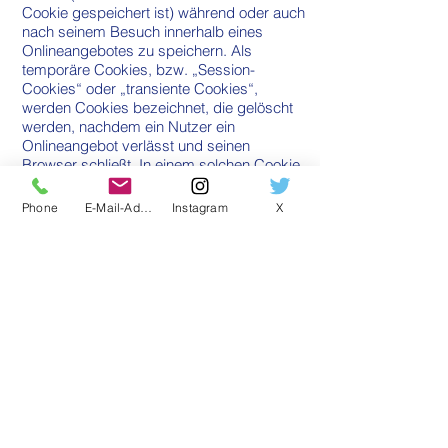
Cookie gespeichert ist) während oder auch
nach seinem Besuch innerhalb eines
Onlineangebotes zu speichern. Als
temporäre Cookies, bzw. „Session-
Cookies“ oder „transiente Cookies“,
werden Cookies bezeichnet, die gelöscht
werden, nachdem ein Nutzer ein
Onlineangebot verlässt und seinen
Browser schließt. In einem solchen Cookie
kann z.B. der Inhalt eines Warenkorbs in
einem Onlineshop oder ein Login-Staus
Phone
E-Mail-Adresse
Instagram
X
gespeichert werden. Als „permanent“ oder
„persistent“ werden Cookies bezeichnet,
die auch nach dem Schließen des
Browsers gespeichert bleiben. So kann
z.B. der Login-Status gespeichert werden,
wenn die Nutzer diese nach mehreren
Tagen aufsuchen. Ebenso können in einem
solchen Cookie die Interessen der Nutzer
gespeichert werden, die für
Reichweitenmessung oder
Marketingzwecke verwendet werden. Als
„Third-Party-Cookie“ werden Cookies