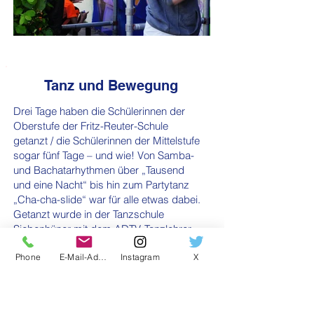
Tanz und Bewegung
Drei Tage haben die Schülerinnen der
Oberstufe der Fritz-Reuter-Schule
getanzt / die Schülerinnen der Mittelstufe
sogar fünf Tage – und wie! Von Samba-
und Bachatarhythmen über „Tausend
und eine Nacht“ bis hin zum Partytanz
„Cha-cha-slide“ war für alle etwas dabei.
Getanzt wurde in der Tanzschule
Siebenhüner mit dem ADTV-Tanzlehrer
Ralf Janotta. Insbesondere das Tanzen
Phone
E-Mail-Adresse
Instagram
X
im großen Tanzsaal auf Parkettboden
und mit Disco-Beleuchtung sorgte bei
den Schülerinnen für große
Begeisterung.