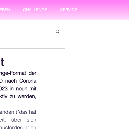
EBEN
CHALLENGE
SERVICE
t
nge-Format der 
D nach Corona 
23 in neun mit 
tiv zu werden, 
nden ("das hat 
t, über sich 
ausforderungen 