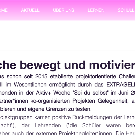
OME
AKTUELL
ÜBER UNS
LERNEN
SCHULL
he bewegt und motivier
 schon seit 2015 etablierte projektorientierte Challe
ell im Wesentlichen ermöglicht durch das EXTRAGEL
nenden in der Aktiv+ Woche "Sei du selbst" im Juni 20
rtner*innen ko-organisierten Projekten Gelegenheit, ak
obieren und eigene Grenzen zu testen.
rojektgruppen kamen positive Rückmeldungen der Lerne
cht"), der Lehrenden ("die Schüler waren berei
ber auch der externen Projektbegleiter*innen. Die Her