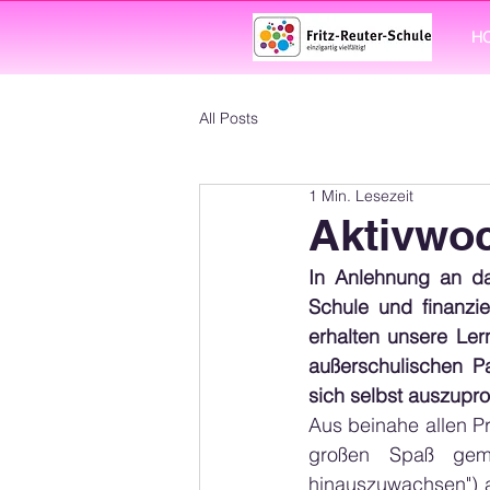
H
All Posts
1 Min. Lesezeit
Aktivwoc
In Anlehnung an das
Schule und finanzi
erhalten unsere Ler
außerschulischen Pa
sich selbst auszupr
Aus beinahe allen P
großen Spaß gema
hinauszuwachsen") a